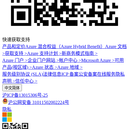
快速获取支持
产品和定价
Azure 混合权益（Azure Hybrid Benefit）
Azure 文档
>
获取支持 >
Azure 支持计划 >
新商务模式指南 >
Azure 门户 >
企业门户网站 >
帐户中心 >
Microsoft Azure >
可用
产品(按区域) >
Azure 状态 >
Azure 地域 >
服务级别协议 (SLA)
法律信息
ICP 备案
公安备案
在线服务隐私
声明 >
信任中心 >
中文简体
沪ICP备13015306号-25
沪公网安备 31011502002224号
隐私